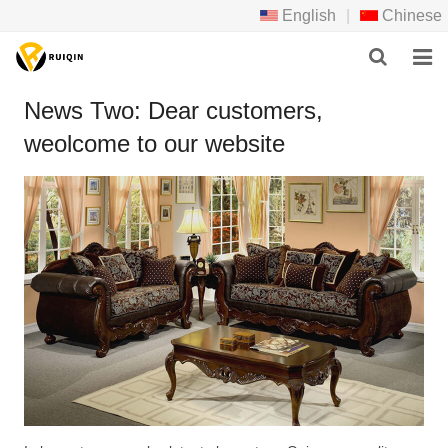
English
|
Chinese
HOME
News Two: Dear customers,
weolcome to our website
ABOUT US
PRODUCTS
NEWS
DOWNLOAD
F.A.Q
FEEDBACK
CONTACT US