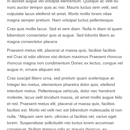
In laoreet augue vel volutpat elementum. Quisque ac velit eu
nunc auctor tempor quis ac nisi. Mauris luctus sem velit, sed
vulputate lacus eleifend sit amet. Morbi mollis lorem vitae
magna semper pretium. Nam volutpat luctus pellentesque.
Cras quis mollis lacus. Sed et sem diam. Nulla in diam id quam
bibendum consectetur quis at augue. Sed lobortis libero ac
magna consectetur placera
Praesent metus elit, placerat ut massa quis, facilisis facilisis
est Cras id odio ultrices nisi dictum maximus Praesent rhoncus
rhoncus magna non condimentum Donec ex lectus, congue vel
augue in, ornare aliquam est.
Cras suscipit libero urna, sed pretium quam scelerisque at.
Integer leo metus, elementum pharetra dolor quis, eleifend
interdum metus. Pellentesque vehicula, dolor nec hendrerit
molestie, lacus velit tincidunt massa, sit amet mollis augue felis
et nisl. Praesent metus elit, placerat ut massa quis, facilisis
facilisis est. Morbi vel velit nec est bibendum malesuada id non
nulla. “Aliquam sem sem, ultricies ut facilisis vel, varius eget
lorem. Suspendisse sollicitudin nisi luctus lorem accumsan
consequat. Nullam tempus odio ac mauris rhoncus, eu